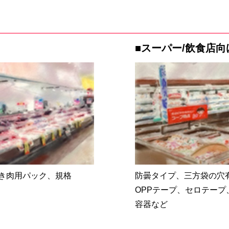
■スーパー/飲食店向
き肉用パック、規格
防曇タイプ、三方袋の穴
OPPテープ、セロテー
容器など