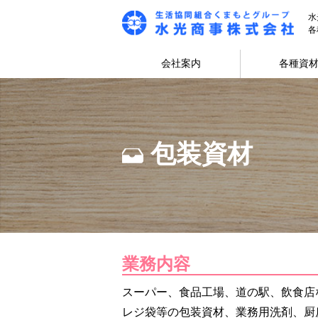
水
各
会社案内
各種資
包装資材
業務内容
スーパー、食品工場、道の駅、飲食店
レジ袋等の包装資材、業務用洗剤、厨