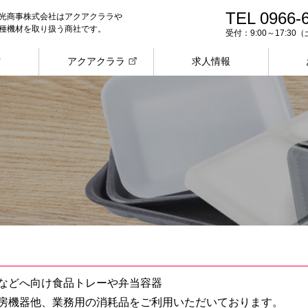
TEL 0966-
光商事株式会社はアクアクララや
種機材を取り扱う商社です。
受付：9:00～17:3
材
アクアクララ
求人情報
などへ向け食品トレーや弁当容器
房機器他、業務用の消耗品をご利用いただいております。